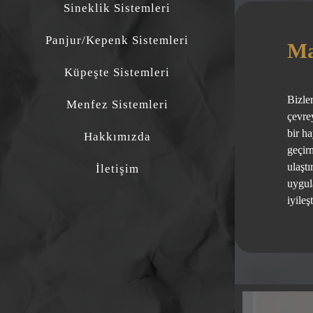
Sineklik Sistemleri
Panjur/Kepenk Sistemleri
Ma
Küpeşte Sistemleri
Bizle
Menfez Sistemleri
çevre
bir h
Hakkımızda
geçir
ulaştı
İletişim
uygula
iyileş