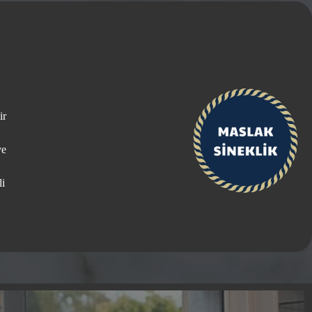
ir
ye
li