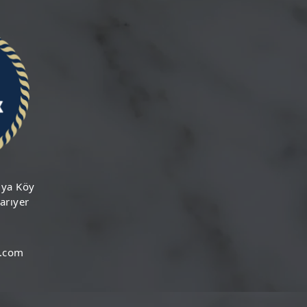
iya Köy
arıyer
.com