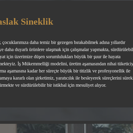
slak Sineklik
r, çocuklarımıza daha temiz bir gezegen bırakabilmek adına yıllardır
ye daha duyarlı ürünlere ulaşmak için çalışmalar yapmakta, sürdürülebil
ayat için üzerimize düşen sorumlulukları büyük bir şuur ile hayata
mekteyiz. İş Mükemmelliği modelini, üretim aşamasından nihai tüketici
rma aşamasına kadar her süreçte büyük bir titizlik ve profesyonellik ile
maya kararlı olan şirketimiz, yaratıcılık ile besleyerek süreçlerini sürek
tirmekte ve sürdürülebilir bir istikbal için mesuliyet alıyor.