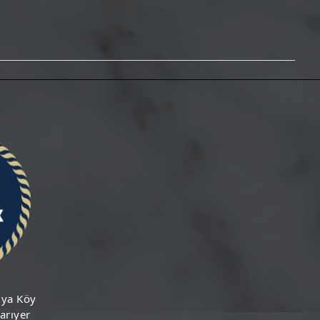
iya Köy
arıyer