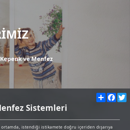
İMİZ
r/Kepenk ve Menfez
Share
Facebo
T
enfez Sistemleri
r ortamda, istendiği istikamete doğru içeriden dışarıya