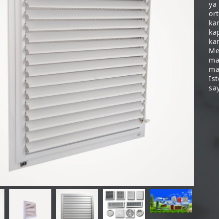
ya
or
kan
ka
ka
Me
ma
ma
İst
say